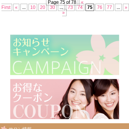
Page 75 of 78
«
First
«
...
10
20
30
...
73
74
75
76
77
...
»
»