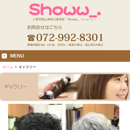
八尾市西山本町の美容室「Showw_.（ショー）」
MENU
ホーム
>
ギャラリー